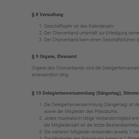
§ 8 Verwaltung
Geschäftsjahr ist das Kalenderjahr.
Der Chorverband unterhält zur Erledigung seine
Der Chorverband kann einen Geschäftsführer be
§ 9 Organe, Ehrenamt
Organe des Chorverbands sind die Delegiertenversam
ehrenamtlich tätig.
§ 10 Delegiertenversammlung (Sängertag), Stimm
Die Delegiertenversammlung (Sängertag) ist di
sowie der Mitglieder des Präsidiums.
Jedes musikalisch tätige Verbandsmitglied ent
die Mitgliederzahl ist die letzte Bestandserh
Die weiteren Mitglieder entsenden jeweils 1 Ver
Die Mitglieder des Präsidiums haben je 1 Stim