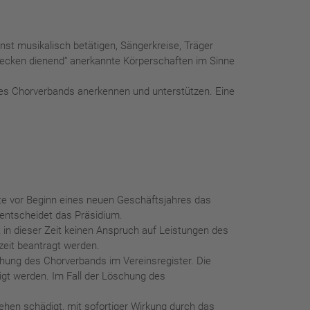
st musikalisch betätigen, Sängerkreise, Träger
wecken dienend“ anerkannte Körperschaften im Sinne
des Chorverbands anerkennen und unterstützen. Eine
te vor Beginn eines neuen Geschäftsjahres das
g entscheidet das Präsidium.
t in dieser Zeit keinen Anspruch auf Leistungen des
zeit beantragt werden.
hung des Chorverbands im Vereinsregister. Die
digt werden. Im Fall der Löschung des
hen schädigt, mit sofortiger Wirkung durch das