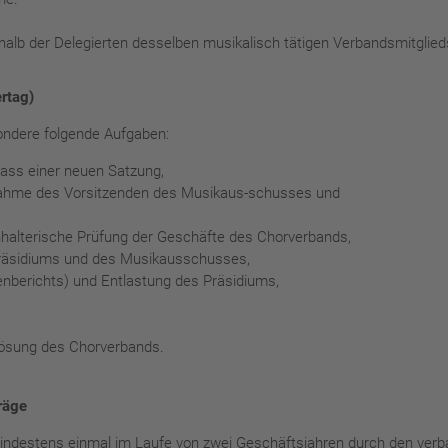
halb der Delegierten desselben musikalisch tätigen Verbandsmitglied
rtag)
ondere folgende Aufgaben:
ss einer neuen Satzung,
ahme des Vorsitzenden des Musikaus-schusses und
lterische Prüfung der Geschäfte des Chorverbands,
äsidiums und des Musikausschusses,
richts) und Entlastung des Präsidiums,
sung des Chorverbands.
räge
indestens einmal im Laufe von zwei Geschäftsjahren durch den verba