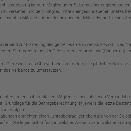
chlussfassung ist dem Mitglied unter Setzung einer angemessenen F
n zu versehen und dem Mitglied mittels eingeschriebenen Briefes 
gelöschtes Mitglied hat bei Beendigung der Mitgliedschaft keinen
Chorverband zur Förderung des gemein-samen Zwecks erwirkt. Das Nähe
gelegten Stimmrechte bei der Dele-giertenversammlung (Sängertag) und
sgemäßen Zweck des Chorverbands zu fördern, die jährlichen Beiträge 
n des Verbands zu unterstützen.
richten für jedes ihrer aktiven Mitglieder einen jährlichen Verbandsb
. Grundlage für die Beitragsberechnung ist jeweils die letzte Best
ise erfolgen.
altungen entrichten einen Jahresbeitrag, der ebenfalls von der Dele
 befreit. Sie legen selbst fest, in welcher Weise bzw. in welchem b