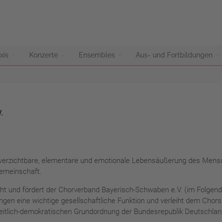
xis
Konzerte
Ensembles
Aus- und Fortbildungen
.
unverzichtbare, elementare und emotionale Lebensäußerung des Mensc
Gemeinschaft.
cht und fördert der Chorverband Bayerisch-Schwaben e.V. (im Folgen
en eine wichtige gesellschaftliche Funktion und verleiht dem Chorsing
heitlich-demokratischen Grundordnung der Bundesrepublik Deutschlan