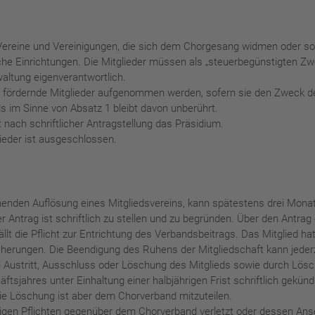
Vereine und Vereinigungen, die sich dem Chorgesang widmen oder son
he Einrichtungen. Die Mitglieder müssen als „steuerbegünstigten Z
waltung eigenverantwortlich.
ls fördernde Mitglieder aufgenommen werden, sofern sie den Zweck 
s im Sinne von Absatz 1 bleibt davon unberührt.
 nach schriftlicher Antragstellung das Präsidium.
lieder ist ausgeschlossen.
henden Auflösung eines Mitgliedsvereins, kann spätestens drei Mona
 Antrag ist schriftlich zu stellen und zu begründen. Über den Antra
llt die Pflicht zur Entrichtung des Verbandsbeitrags. Das Mitglied ha
cherungen. Die Beendigung des Ruhens der Mitgliedschaft kann jeder
 Austritt, Ausschluss oder Löschung des Mitglieds sowie durch Lösc
tsjahres unter Einhaltung einer halbjährigen Frist schriftlich gekün
Die Löschung ist aber dem Chorverband mitzuteilen.
igen Pflichten gegenüber dem Chorverband verletzt oder dessen Anse