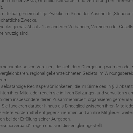
nd mit der GEMA, Öffentlichkeitsarbeit und Vertretung der Interess
t.
nmittelbar gemeinnützige Zwecke im Sinne des Abschnitts „Steuerbegü
rtschaftliche Zwecke.
Zwecks gemäß Absatz 1 an anderen Verbänden, Vereinen oder Gesellsc
einnützig sind.
.
mmenschlüsse von Vereinen, die sich dem Chorgesang widmen oder so
es vergleichbaren, regional gekennzeichneten Gebiets im Wirkungsbere
ren.
e selbständige Rechtspersönlichkeiten, die im Sinne des in § 2 Absa
ten ihrer Mitglieder regeln sie in ihren Satzungen und verwalten sich
, fördern insbesondere deren Zusammenarbeit, organisieren gemeinsa
ne. Sie fungieren darüber hinaus als Bindeglied zwischen ihren Mitgli
leitete Fördermittel entgegenzunehmen und an ihre Mitglieder weiter
 bei der Erfüllung seiner Aufgaben.
ischorverband“ tragen und sind diesen gleichgestellt.