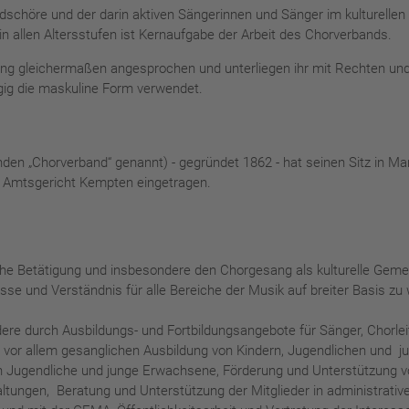
edschöre und der darin aktiven Sängerinnen und Sänger im kulturellen L
n allen Altersstufen ist Kernaufgabe der Arbeit des Chorverbands.
ng gleichermaßen angesprochen und unterliegen ihr mit Rechten und 
gig die maskuline Form verwendet.
den „Chorverband“ genannt) - gegründet 1862 - hat seinen Sitz in M
m Amtsgericht Kempten eingetragen.
he Betätigung und insbesondere den Chorgesang als kulturelle Gemei
sse und Verständnis für alle Bereiche der Musik auf breiter Basis zu 
ere durch Ausbildungs- und Fortbildungsangebote für Sänger, Chorleit
vor allem gesanglichen Ausbildung von Kindern, Jugendlichen und 
 Jugendliche und junge Erwachsene, Förderung und Unterstützung von
ungen, Beratung und Unterstützung der Mitglieder in administrativ