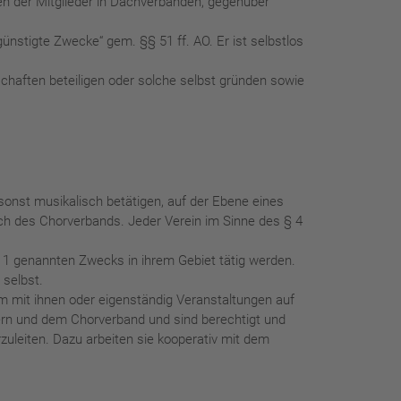
en der Mitglieder in Dachverbänden, gegenüber
nstigte Zwecke“ gem. §§ 51 ff. AO. Er ist selbstlos
haften beteiligen oder solche selbst gründen sowie
nst musikalisch betätigen, auf der Ebene eines
ich des Chorverbands. Jeder Verein im Sinne des § 4
tz 1 genannten Zwecks in ihrem Gebiet tätig werden.
 selbst.
m mit ihnen oder eigenständig Veranstaltungen auf
edern und dem Chorverband und sind berechtigt und
zuleiten. Dazu arbeiten sie kooperativ mit dem