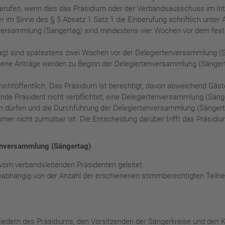
berufen, wenn dies das Präsidium oder der Verbandsausschuss im In
r im Sinne des § 5 Absatz 1 Satz 1 die Einberufung schriftlich unter
nversammlung (Sängertag) sind mindestens vier Wochen vor dem fest
g) sind spätestens zwei Wochen vor der Delegiertenversammlung (Sä
ngene Anträge werden zu Beginn der Delegiertenversammlung (Sänge
ichtöffentlich. Das Präsidium ist berechtigt, davon abweichend Gäst
nde Präsident nicht verpflichtet, eine Delegiertenversammlung (Sän
n dürfen und die Durchführung der Delegiertenversammlung (Sänger
er nicht zumutbar ist. Die Entscheidung darüber trifft das Präsidiu
tenversammlung (Sängertag)
vom verbandsleitenden Präsidenten geleitet.
nabhängig von der Anzahl der erschienenen stimmberechtigten Teiln
edern des Präsidiums, den Vorsitzenden der Sängerkreise und den Kr