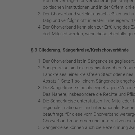
Rahmenverträgen für Versicherungsleistungen u
politischen Institutionen und in der Öffentlichkei
Der Chorverband verfolgt ausschließlich und u
tätig und verfolgt nicht in erster Linie eigenwi
Der Chorverband kann sich zur Erfüllung des 
dort Mitglied werden, wenn diese ebenfalls gem
§ 3 Gliederung, Sängerkreise/Kreischorverbände
Der Chorverband ist in Sängerkreise gegliedert
Sängerkreise sind die organisatorischen Zusa
Landkreises, einer kreisfreien Stadt oder ein
Absatz 1 Satz 1 soll einem Sängerkreis angehö
Die Sängerkreise sind als eingetragene Verein
Das Nähere, insbesondere die Rechte und Pflich
Die Sängerkreise unterstützen ihre Mitglieder
regionaler, nationaler und internationaler Ebe
beauftragt, für diese vom Chorverband weiterge
Chorverband zusammen und unterstützen diesen
Sängerkreise können auch die Bezeichnung „Kre