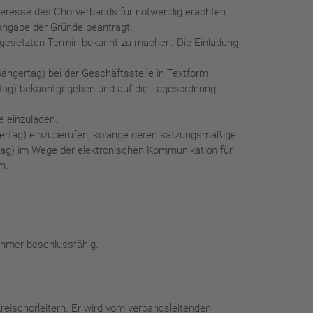
teresse des Chorverbands für notwendig erachten
 Angabe der Gründe beantragt.
gesetzten Termin bekannt zu machen. Die Einladung
ngertag) bei der Geschäftsstelle in Textform
rtag) bekanntgegeben und auf die Tagesordnung
e einzuladen.
gertag) einzuberufen, solange deren satzungsmäßige
tag) im Wege der elektronischen Kommunikation für
m.
ehmer beschlussfähig.
eischorleitern. Er wird vom verbandsleitenden