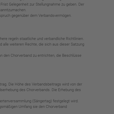
rist Gelegenheit zur Stellungnahme zu geben. Der
bekanntzumachen.
 Anspruch gegenüber dem Verbandsvermögen.
re regeln staatliche und verbandliche Richtlinien.
 alle weiteren Rechte, die sich aus dieser Satzung
an den Chorverband zu entrichten, die Beschlüsse
eitrag. Die Höhe des Verbandsbeitrags wird von der
andserhebung des Chorverbands. Die Erhebung des
giertenversammlung (Sängertag) festgelegt wird.
etragsmäßigen Umfang sie den Chorverband