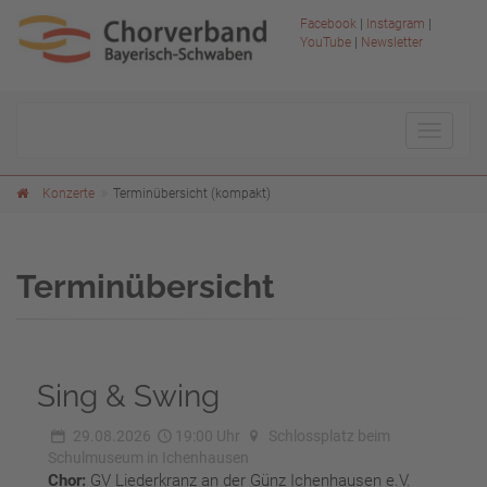
Facebook
|
Instagram
|
YouTube
|
Newsletter
Toggle
navigat
Konzerte
Terminübersicht (kompakt)
Terminübersicht
Sing & Swing
29.08.2026
19:00 Uhr
Schlossplatz beim
Schulmuseum in Ichenhausen
Chor:
GV Liederkranz an der Günz Ichenhausen e.V.