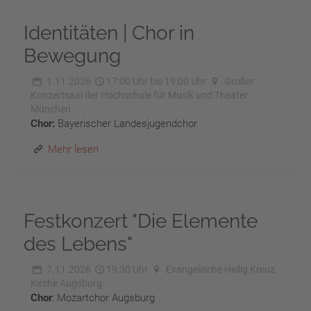
Identitäten | Chor in
Bewegung
1.11.2026
17:00 Uhr bis 19:00 Uhr
Großer
Konzertsaal der Hochschule für Musik und Theater
München
Chor:
Bayerischer Landesjugendchor
Mehr lesen
Festkonzert "Die Elemente
des Lebens"
7.11.2026
19:30 Uhr
Evangelische Heilig Kreuz
Kirche Augsburg
Chor
: Mozartchor Augsburg