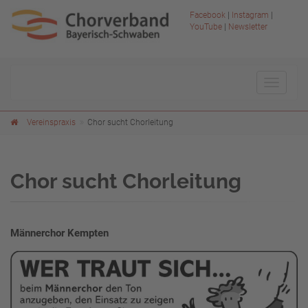
Facebook
|
Instagram
|
YouTube
|
Newsletter
Toggle
navigat
Vereinspraxis
Chor sucht Chorleitung
Chor sucht Chorleitung
Männerchor Kempten