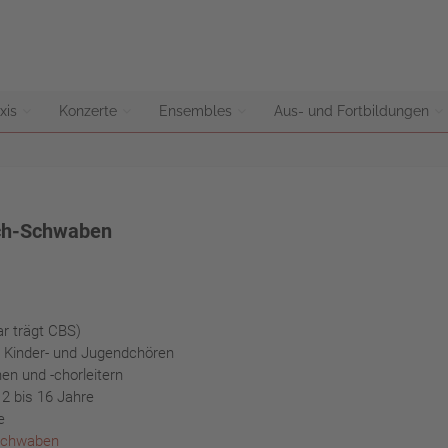
xis
Konzerte
Ensembles
Aus- und Fortbildungen
sch-Schwaben
r trägt CBS)
in Kinder- und Jugendchören
en und -chorleitern
2 bis 16 Jahre
e
Schwaben