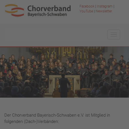
Facebook
|
Instagram
|
YouTube
|
Newsletter
Toggle
navigat
Der Chorverband Bayerisch-Schwaben e.V. ist Mitglied in
folgenden (Dach-)Verbänden: