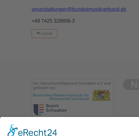
veranstaltungen@bundesmusikverband.de
+49 7425 328806-3
zurück