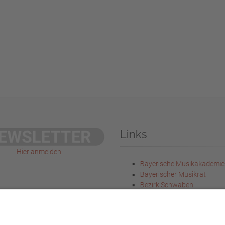
Links
Hier anmelden
Bayerische Musikakademie
Bayerischer Musikrat
Bezirk Schwaben
Bayer. Staatsministerium f
Wissenschaft und Kunst
Bayer. Staatsministerium f