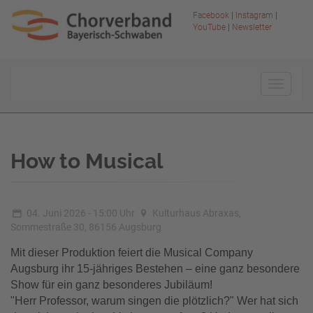
Facebook
|
Instagram
|
YouTube
|
Newsletter
Toggle
navigat
How to Musical
04. Juni 2026 - 15:00 Uhr
Kulturhaus Abraxas,
Sommestraße 30, 86156 Augsburg
Mit dieser Produktion feiert die Musical Company
Augsburg ihr 15-jähriges Bestehen – eine ganz besondere
Show für ein ganz besonderes Jubiläum!
"Herr Professor, warum singen die plötzlich?" Wer hat sich