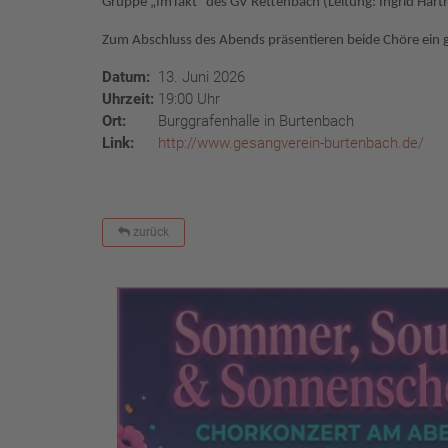
Gruppe „ImTakt“ des GV Rettenbach (Leitung: Ingrid Har
Zum Abschluss des Abends präsentieren beide Chöre ein
Datum:
13. Juni 2026
Uhrzeit:
19:00 Uhr
Ort:
Burggrafenhalle in Burtenbach
Link:
http://www.gesangverein-burtenbach.de/
zurück