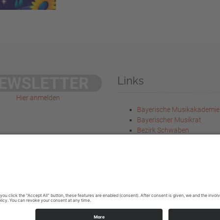
Links
Hier anmelden
Bayerische Musikakademie
Bayerischer Musikrat
Bezirk Schwaben
Bayer. Staatsministerium f
Wissenschaft und Kunst
Bayer. Staatsministerium f
Unterricht und Kultus