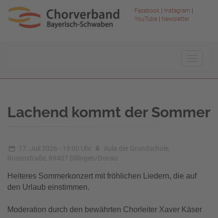
Facebook
|
Instagram
|
YouTube
|
Newsletter
Toggle
navigat
Lachend kommt der Sommer
17. Juli 2026 - 19:00 Uhr
Aula der Grundschule,
Rosenstraße, 89407 Dillingen/Donau
Heiteres Sommerkonzert mit fröhlichen Liedern, die auf
den Urlaub einstimmen.
Moderation durch den bewährten Chorleiter Xaver Käser